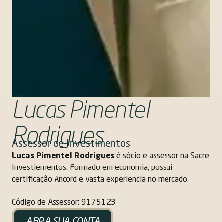
Lucas Pimentel
Rodrigues
Assessor de Investimentos
Lucas Pimentel Rodrigues
é sócio e assessor na Sacre
Investiementos. Formado em economia, possui
certificação Ancord e vasta experiencia no mercado.
Código de Assessor: 9175123
ABRA SUA CONTA